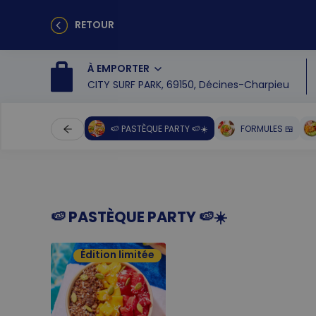
RETOUR
À EMPORTER
CITY SURF PARK, 69150, Décines-Charpieu
🍉 PASTÈQUE PARTY 🍉☀️
FORMULES 🍱
🍉 PASTÈQUE PARTY 🍉☀️
Édition limitée