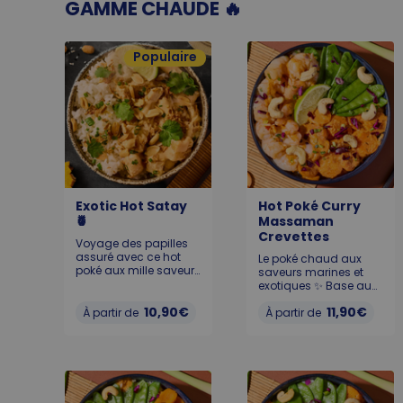
Calories sur
pokawa.fr. Allergènes :
GAMME CHAUDE 🔥
pokawa.fr. Allergènes :
poisson, gluten, soja,
poisson, gluten, soja,
sésame
sésame
Populaire
Exotic Hot Satay
Hot Poké Curry
🍍
Massaman
Crevettes
Voyage des papilles
assuré avec ce hot
Le poké chaud aux
poké aux mille saveurs
saveurs marines et
😋. Taille et base au
exotiques ✨ Base au
choix, poulet (Origine :
choix : riz blanc, riz noir
Europe), ananas,
10,90€
11,90€
À partir de
ou quinoa🍚. Crevettes
À partir de
cacahuètes, cébette,
délicates, Carottes
oignons frits, citron
rôties miel et thym,
vert, le tout arrosé
Pois Gourmands, Noix
d’une sauce satay
de cajou, le tout
oncteuse grâce à son
sublimé par une
lait de coco🥥. Son
sauce Massaman