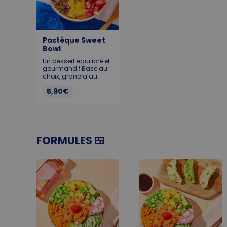
Pastèque Sweet
Bowl
Un dessert équilibré et
gourmand ! Base au
choix, granola au
chocolat, graines de
5,90€
courge, coco rapée et
pastèque. Allergènes :
Soja, lait, gluten,
sésame, sulfites, fruits
à la coque KCAL :
Alpro : 238 - Skyr : 216 -
Pudding : 418
FORMULES 🍱