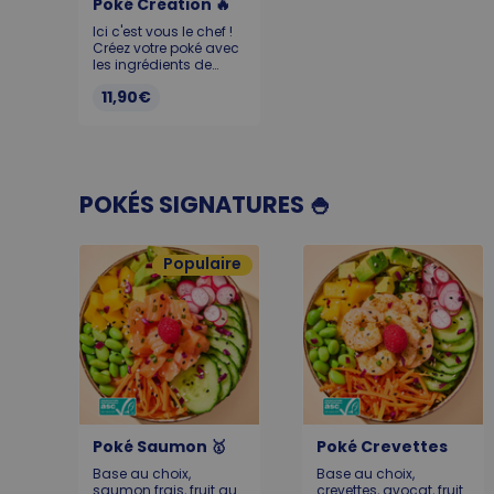
Poké Création 🔥
Ici c'est vous le chef !
Créez votre poké avec
les ingrédients de
votre choix : tu as plus
11,90€
d'1 millions de
possibilités ! Pour que
votre poké reste frais et
savoureux, il doit être
consommé dans
l’heure suivant l’achat.
Pour consulter la liste
POKÉS SIGNATURES 🍚
des allergènes de nos
produits, merci de
vous tourner vers notre
Populaire
personnel.
Poké Saumon 🥇
Poké Crevettes
Base au choix,
Base au choix,
saumon frais, fruit au
crevettes, avocat, fruit