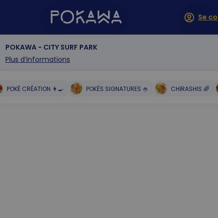
Se co
POKAWA - CITY SURF PARK
Plus d’informations
POKÉ CRÉATION 👩‍🍳
POKÉS SIGNATURES 🍚
CHIRASHIS 🌈