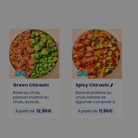
Green Chirashi
Spicy Chirashi 🌶️
Base au choix,
Base et protéine au
poisson mariné au
choix, tartare de
choix, avocat,
légumes composé de
edamame, graines de
mangue, concombre,
12,90€
11,90€
sésame et cébette
À partir de
oignons rouges,
À partir de
thaï. Pour que votre
carottes, ciboulette
poké reste frais et
thaï et sésame.
savoureux, il doit être
(cacahuètes en
consommé dans
option) La touche
l’heure suivant l’achat.
finale, notre sauce