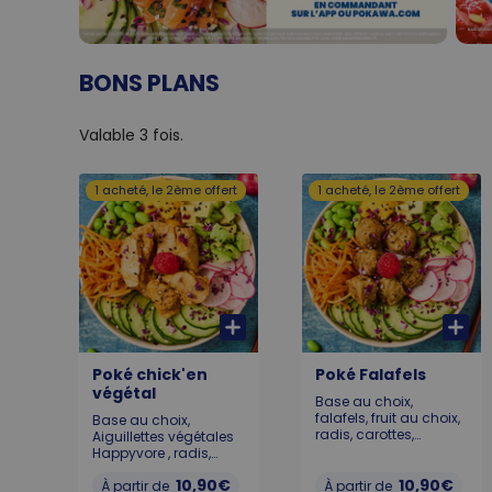
BONS PLANS
Valable 3 fois.
1 acheté, le 2ème offert
1 acheté, le 2ème offert
Poké chick'en
Poké Falafels
végétal
Base au choix,
falafels, fruit au choix,
Base au choix,
radis, carottes,
Aiguillettes végétales
avocat, edamame,
Happyvore , radis,
chou rouge, graines
concombre, carottes,
10,90€
de sésame et
10,90€
avocat, edamame,
À partir de
À partir de