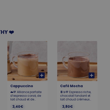
HY ❤️
Cappuccino
Café Mocha
☁️🤎 Alliance parfaite
🍫☕️🤎 Espresso riche,
d’espresso corsé, de
chocolat fondant et
lait chaud et de
lait chaud crémeux
mousse légère pour
pour une boisson
3,40€
3,80€
un nuage de douceur.
gourmande, parfaite