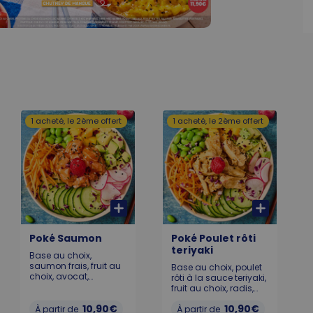
1 acheté, le 2ème offert
1 acheté, le 2ème offert
Poké Saumon
Poké Poulet rôti
teriyaki
Base au choix,
saumon frais, fruit au
Base au choix, poulet
choix, avocat,
rôti à la sauce teriyaki,
edamame, carotte,
fruit au choix, radis,
radis, concombre,
concombre, carottes,
chou rouge, graines
10,90€
10,90€
À partir de
avocat, edamame,
À partir de