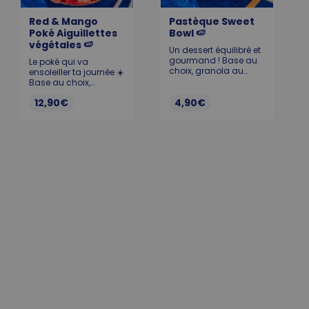
Red & Mango
Pastèque Sweet
Poké Aiguillettes
Bowl 🍉
végétales 🍉
Un dessert équilibré et
gourmand ! Base au
Le poké qui va
choix, granola au
ensoleiller ta journée ☀️
chocolat, graines de
Base au choix,
courge, coco rapée et
Pastèque 🍉, Chutney
12,90€
pastèque. Allergènes :
4,90€
de mangue 🥭,
Soja, lait, gluten,
Edamame, Cream
sésame, sulfites, fruits
Cheese et Aiguillettes
à la coque
Végétales Happy Vore
délicieuses. Allergènes
: Gluten, soja, lait,
sésame