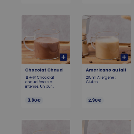
sucre de fleur de coco
Chocolat Chaud
Americano au lait
🍫🔥🤤 Chocolat
215ml Allergène :
chaud épais et
Gluten
intense. Un pur
moment de
gourmandise.
Monbana 220ml
3,80€
2,90€
Allergène : Gluten