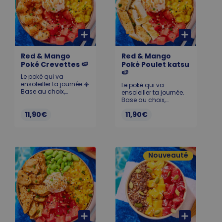
Red & Mango
Red & Mango
Poké Crevettes 🍉
Poké Poulet katsu
🍉
Le poké qui va
ensoleiller ta journée ☀️
Le poké qui va
Base au choix,
ensoleiller ta journée.
Pastèque 🍉, Chutney
Base au choix,
de mangue 🥭,
Pastèque, Chutney de
Edamame, Cream
11,90€
11,90€
mangue, Edamame,
Cheese et Crevettes
Cream Cheese et Le
(labellisé MSC).
poké qui va ensoleiller
Allergènes : Crustacés,
ta journée ☀️ Base au
gluten, soja, lait,
choix, Pastèque 🍉,
sésame
Chutney de mangue
Nouveauté
🥭, Edamame, Cream
Cheese et Poulet katsu.
Allergènes :