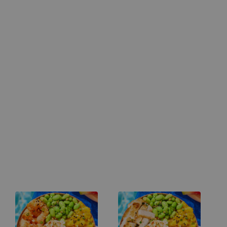
🌶️modéré, tu peux y
🌶️modéré, tu peux y
aller ! Allergènes :
aller ! Allergènes :
Gluten, soja, sésame,
Gluten, soja, sésame,
arachides Lil : 451Kcal
crustacés, arachides
Med : 614Kcal Big :
Lil : 427Kcal Med :
803Kcal Traces
601Kcal Big : 790Kcal
possibles d'œufs, de
Traces possibles
poisson, de gluten, de
d'œufs, de poisson, de
crustacés, de lait, de
gluten, de crustacés,
soja, de moutarde, de
de lait, de soja, de
sésame, de fruits à
moutarde, de sésame,
coque, d’arachides et
de fruits à coque,
de sulfites dans nos
d’arachides et de
produits.
sulfites dans nos
produits.