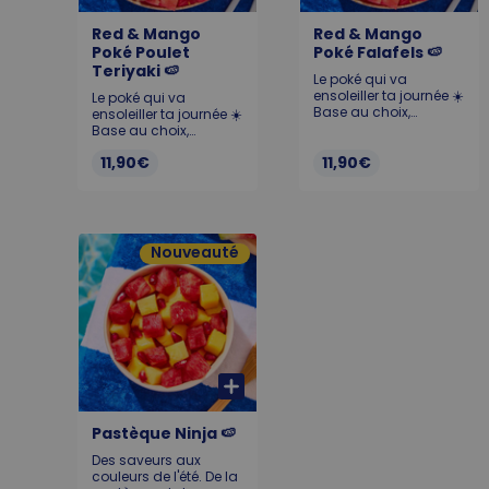
Red & Mango
Red & Mango
Poké Poulet
Poké Falafels 🍉
Teriyaki 🍉
Le poké qui va
ensoleiller ta journée ☀️
Le poké qui va
Base au choix,
ensoleiller ta journée ☀️
Pastèque 🍉, Chutney
Base au choix,
de mangue 🥭,
Pastèque 🍉, Chutney
11,90€
Edamame, Cream
11,90€
de mangue 🥭,
Cheese et Falafels
Edamame, Cream
Allergènes :
Cheese et Poulet
Teriyaki. Allergènes :
Gluten, soja, lait,
sésame
Nouveauté
Pastèque Ninja 🍉
Des saveurs aux
couleurs de l'été. De la