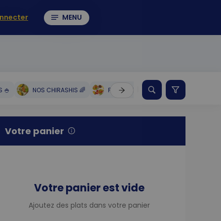
nnecter
MENU
 🍚
NOS CHIRASHIS 🌈
FORMULES 🍱
SMART POKE 🍍
Votre panier
Votre panier est vide
Ajoutez des plats dans votre panier