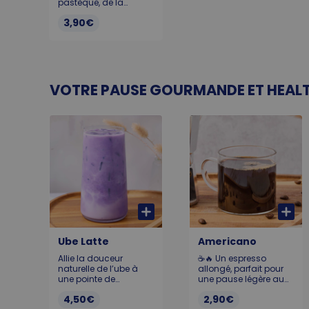
pastèque, de la
mangue, de l’ananas
3,90€
et de la grenade pour
une sacrée salade de
fruits. Allergène :
Sésame
VOTRE PAUSE GOURMANDE ET HEALT
Ube Latte
Americano
Allie la douceur
☕️🔥 Un espresso
naturelle de l’ube à
allongé, parfait pour
une pointe de
une pause légère au
gingembre, le tout
goût intense mais tout
4,50€
2,90€
subtilement sucré au
en douceur. 205ml.