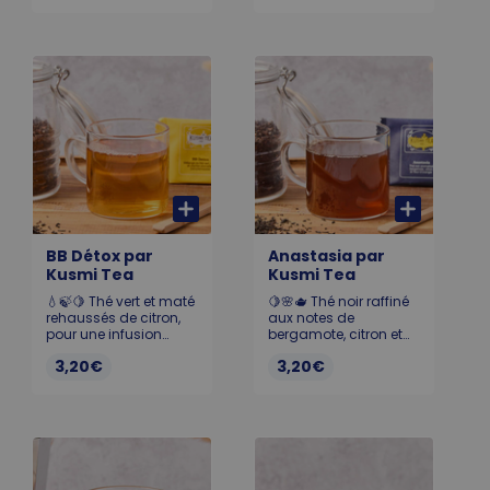
160ml.
pour les amateurs de
douceur. 175ml.
Allergène : Gluten
BB Détox par
Anastasia par
Kusmi Tea
Kusmi Tea
💧🍃🍋 Thé vert et maté
🍋🌸🫖 Thé noir raffiné
rehaussés de citron,
aux notes de
pour une infusion
bergamote, citron et
fraîche, légère et
fleur d’oranger,
3,20€
3,20€
détoxifiante. 0 Kcal
élégant et intemporel.
0 Kcal