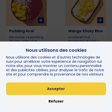
Pudding Acaï
Mango Sticky Rice
Découvrez ce pudding
Le dessert thaï
de chia garni d'un
gourmand et frais ✨
délicieux coulis d'açai,
Riz gluant fondant,
choisissez votre fruit et
nappé de lait de coco
Nous utilisons des cookies
6,90€
5,50€
votre topping.
onctueux et
Allergène : Sésame
accompagné de
Nous utilisons des cookies et d'autres technologies de
359 kcal
mangue fraîche et
suivi pour améliorer votre expérience de navigation sur
juteuse. Un mélange
notre site, pour vous montrer un contenu personnalisé
doux, crémeux et fruité
et des publicités ciblées, pour analyser le trafic de notre
pour finir en beauté 😋
site et pour comprendre la provenance de nos visiteurs.
266 kcal Allergène :
Sulfites
Accepter
Refuser
Cookies by La
Pastèque Ninja