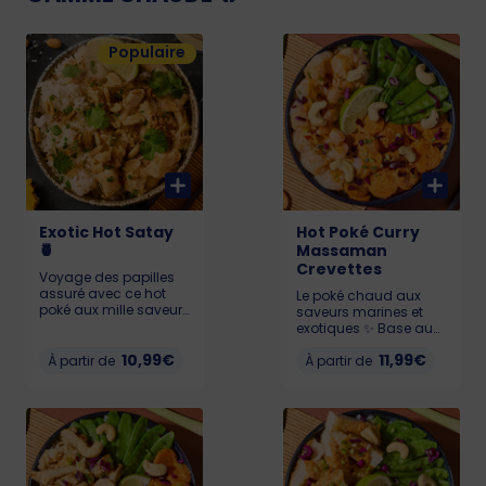
Populaire
Exotic Hot Satay
Hot Poké Curry
🍍
Massaman
Crevettes
Voyage des papilles
assuré avec ce hot
Le poké chaud aux
poké aux mille saveurs
saveurs marines et
😋. Taille et base au
exotiques ✨ Base au
choix, poulet (Origine :
choix : riz blanc, riz noir
Europe), ananas,
10,99€
11,99€
À partir de
ou quinoa🍚. Crevettes
À partir de
cacahuètes, cébette,
délicates, Carottes
oignons frits, citron
rôties miel et thym,
vert, le tout arrosé
Pois Gourmands, Noix
d’une sauce satay
de cajou, le tout
oncteuse grâce à son
sublimé par une
lait de coco🥥. Son
sauce Massaman
petit plus ? La
douce et parfumée 🌸