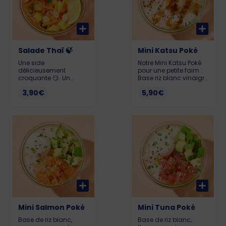
Salade Thaï 🍃
Mini Katsu Poké
Une side
Notre Mini Katsu Poké
délicieusement
pour une petite faim :
croquante 😏. Un
Base riz blanc vinaigré
mélange de Carotte,
accompagné de son
3,90€
5,90€
Mangue, Concombre,
poulet katsu avec ses
Cébette, Citron vert et
graines de sésame.
Oignon rouge sublimé
253 kcal Allergènes :
Sauce Massaman ou
Œuf, gluten, soja &
Sauce Spicy
sésame Pour que
Gochujang.
votre poké reste frais et
Cacahuètes en
savoureux, il doit être
option. 134kcal
consommé dans
Allergènes : Arachides
l’heure suivant l’achat.
(si cacahuètes),
gluten, sésame, soja
Mini Salmon Poké
Mini Tuna Poké
Base de riz blanc,
Base de riz blanc,