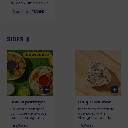
au choix : riz blanc, riz
noir ou quinoa🍚.
11,99€
Gyozas aux légumes,
À partir de
Carottes rôties miel et
thym, Pois
Gourmands, Noix de
cajou, le tout enrobé
d’une sauce
Massaman
SIDES 🍢
onctueuse et délicate
✨ LIL 539 kcal / MED 711
kcal / BIG 899 kcal
Nouveauté
Allergènes : Gluten,
soja, sésame, fruits à
coques
Bowl à partager
Onigiri Saumon
Un bowl à partager
Petite faim et grande
composé de gyozas
aventure… 👀 Riz
(poulet ou légumes) et
vinaigré, tartare de
falafels savoureux
saumon, mangue,
10,90€
3,90€
accompagnés de
coulis de mangue,