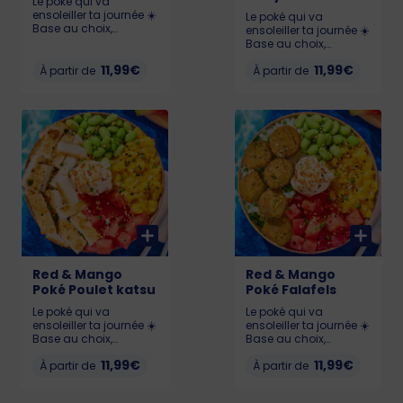
Le poké qui va
ensoleiller ta journée ☀️
Le poké qui va
Base au choix,
ensoleiller ta journée ☀️
Pastèque 🍉, Chutney
Base au choix,
de mangue 🥭,
Pastèque 🍉, Chutney
Edamame, Cream
11,99€
11,99€
À partir de
de mangue 🥭,
À partir de
Cheese et Crevettes
Edamame, Cream
(labellisé ASC).
Cheese et Poulet
Allergènes : Crustacés,
Teriyaki. Allergènes :
gluten, soja, lait,
Gluten, soja, lait,
sésame KCAL : LIL : 532
sésame KCAL : LIL :
- MED : 633 - BIG : 844
487 - MED : 666 - BIG :
899
Red & Mango
Red & Mango
Poké Poulet katsu
Poké Falafels
Le poké qui va
Le poké qui va
ensoleiller ta journée ☀️
ensoleiller ta journée ☀️
Base au choix,
Base au choix,
Pastèque 🍉, Chutney
Pastèque 🍉, Chutney
11,99€
11,99€
de mangue 🥭,
À partir de
de mangue 🥭,
À partir de
Edamame, Cream
Edamame, Cream
Cheese et Poulet katsu.
Cheese et Falafels