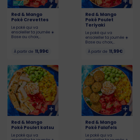
Red & Mango
Red & Mango
Poké Crevettes
Poké Poulet
Teriyaki
Le poké qui va
ensoleiller ta journée ☀️
Le poké qui va
Base au choix,
ensoleiller ta journée ☀️
Pastèque 🍉, Chutney
Base au choix,
de mangue 🥭,
Pastèque 🍉, Chutney
Edamame, Cream
11,99€
11,99€
À partir de
de mangue 🥭,
À partir de
Cheese et Crevettes
Edamame, Cream
(labellisé ASC).
Cheese et Poulet
Allergènes : Crustacés,
Teriyaki. Allergènes :
gluten, soja, lait,
Gluten, soja, lait,
sésame KCAL : LIL : 532
sésame KCAL : LIL :
- MED : 633 - BIG : 844
487 - MED : 666 - BIG :
899
Red & Mango
Red & Mango
Poké Poulet katsu
Poké Falafels
Le poké qui va
Le poké qui va
ensoleiller ta journée ☀️
ensoleiller ta journée ☀️