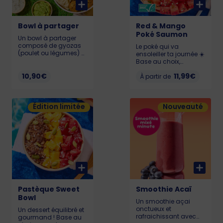
Bowl à partager
Red & Mango
Poké Saumon
Un bowl à partager
composé de gyozas
Le poké qui va
(poulet ou légumes) et
ensoleiller ta journée ☀️
falafels savoureux
Base au choix,
accompagnés de
Pastèque 🍉, Chutney
sauces gourmandes
10,90€
11,99€
de mangue 🥭,
À partir de
pour un moment
Edamame, Cream
convivial et plein de
Cheese et Saumon
saveurs. Allergènes :
(Saumon certifié ASC)
Gluten, soja, sésame
Édition limitée
Nouveauté
Allergènes : Poisson,
753 kcal
gluten, soja, lait,
sésame KCAL : LIL :
526 - MED : 719 - BIG :
990
Pastèque Sweet
Smoothie Acaï
Bowl
Un smoothie açai
onctueux et
Un dessert équilibré et
rafraichissant avec
gourmand ! Base au