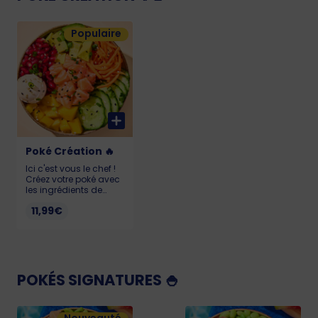
Populaire
Poké Création 🔥
Ici c'est vous le chef !
Créez votre poké avec
les ingrédients de
votre choix : tu as plus
11,99€
d'1 millions de
possibilités ! Pour que
votre poké reste frais et
savoureux, il doit être
consommé dans
l’heure suivant l’achat.
Pour consulter la liste
POKÉS SIGNATURES 🍚
des allergènes de nos
produits, merci de
vous tourner vers notre
personnel.