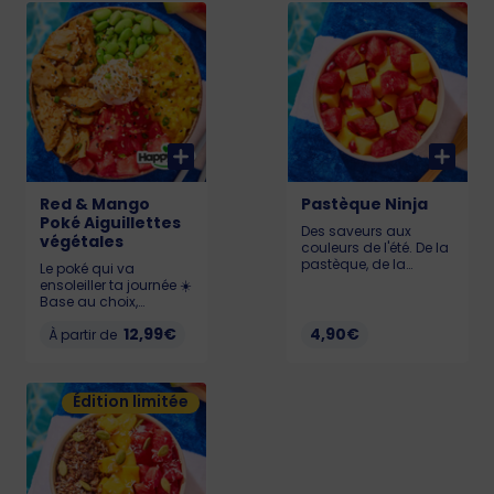
Allergènes : Lait,
Allergènes : Lait,
gluten, soja, œufs,
sésame, gluten, soja
sésame KCAL : LIL :
KCAL : LIL : 567 - MED :
574 - MED : 768 - BIG :
695 - BIG : 928
1041
Red & Mango
Pastèque Ninja
Poké Aiguillettes
Des saveurs aux
végétales
couleurs de l'été. De la
pastèque, de la
Le poké qui va
mangue, de l’ananas
ensoleiller ta journée ☀️
et de la grenade pour
Base au choix,
une sacrée salade de
Pastèque 🍉, Chutney
fruits. Allergène :
12,99€
4,90€
de mangue 🥭,
À partir de
Sésame 74 kcal
Edamame, Cream
Cheese et Aiguillettes
Végétales Happy Vore
Édition limitée
délicieuses.
Allergènes : Gluten,
soja, lait, sésame
KCAL : LIL : 527 - MED :
694 - BIG : 938