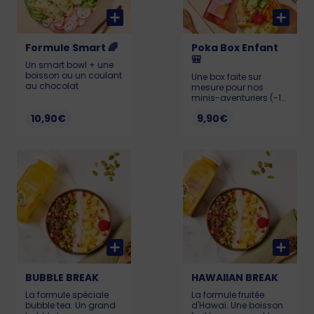
Formule Smart 🌈
Poka Box Enfant
🎒
Un smart bowl + une
boisson ou un coulant
Une box faite sur
au chocolat
mesure pour nos
minis-aventuriers (-12
ans) ! 🔎 Nous avons
10,90€
9,90€
trouvé la formule
parfaite pour les
régaler, au menu : un
Mini Poké au poulet,
une boisson et un
dessert + une surprise
! Allergènes : Soja,
gluten, sésame et
sulfites
BUBBLE BREAK
HAWAIIAN BREAK
La formule spéciale
La formule fruitée
bubble tea. Un grand
d'Hawaï. Une boisson