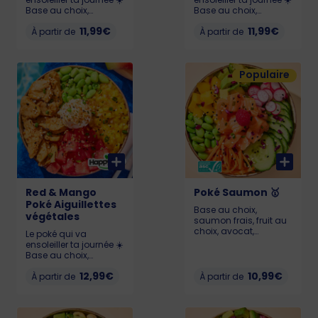
Base au choix,
Base au choix,
Pastèque 🍉, Chutney
Pastèque 🍉, Chutney
11,99€
11,99€
de mangue 🥭,
À partir de
de mangue 🥭,
À partir de
Edamame, Cream
Edamame, Cream
Cheese et Poulet katsu.
Cheese et Falafels
Allergènes : Lait,
Allergènes : Lait,
Populaire
gluten, soja, œufs,
sésame, gluten, soja
sésame KCAL : LIL :
KCAL : LIL : 567 - MED :
574 - MED : 768 - BIG :
695 - BIG : 928
1041
Red & Mango
Poké Saumon 🥇
Poké Aiguillettes
Base au choix,
végétales
saumon frais, fruit au
choix, avocat,
Le poké qui va
edamame, carotte,
ensoleiller ta journée ☀️
radis, concombre,
Base au choix,
chou rouge, graines
Pastèque 🍉, Chutney
de sésame et
12,99€
10,99€
de mangue 🥭,
À partir de
À partir de
framboise. Pour que
Edamame, Cream
votre poké reste frais et
Cheese et Aiguillettes
savoureux, il doit être
Végétales Happy Vore
consommé dans