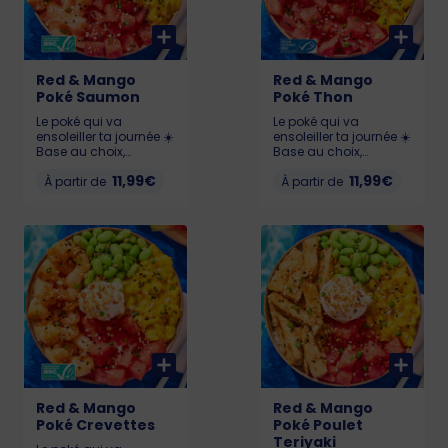
Red & Mango
Red & Mango
Poké Saumon
Poké Thon
Le poké qui va
Le poké qui va
ensoleiller ta journée ☀️
ensoleiller ta journée ☀️
Base au choix,
Base au choix,
Pastèque 🍉, Chutney
Pastèque 🍉, Chutney
11,99€
11,99€
de mangue 🥭,
À partir de
de mangue 🥭,
À partir de
Edamame, Cream
Edamame, Cream
Cheese et Saumon
Cheese et Thon
(Saumon certifié ASC)
(labellisé MSC)
Allergènes : Poisson,
Allergènes : Poisson,
gluten, soja, lait,
gluten, soja, lait,
sésame KCAL : LIL :
sésame, sulfites KCAL
526 - MED : 719 - BIG :
: LIL : 503 - MED : 673 -
990
BIG : 922
Red & Mango
Red & Mango
Poké Crevettes
Poké Poulet
Teriyaki