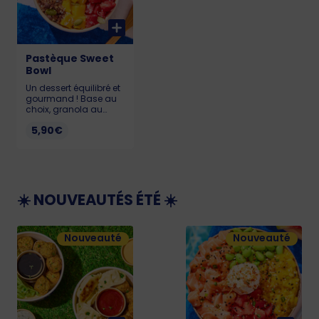
Pastèque Sweet
Bowl
Un dessert équilibré et
gourmand ! Base au
choix, granola au
chocolat, graines de
5,90€
courge, coco rapée et
pastèque. Allergènes :
Soja, lait, gluten,
sésame, sulfites, fruits
à coque KCAL : Alpro :
238 - Skyr : 216 -
Pudding : 418
☀️ NOUVEAUTÉS ÉTÉ ☀️
Nouveauté
Nouveauté