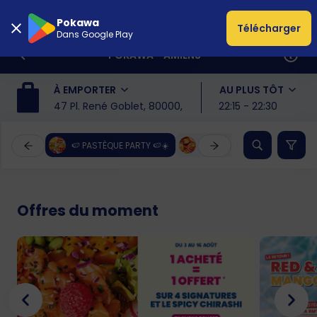
Pokawa
Télécharger
Dans Google Play
POKAWA - AMIENS
À EMPORTER
AU PLUS TÔT
47 Pl. René Goblet, 80000, Amiens
22:15 - 22:30
🍉 PASTÈQUE PARTY 🍉☀️
☀️ NOUVEAUTÉS ÉTÉ ☀️
Offres du moment