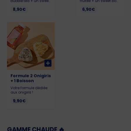
bubble tea + un sweet
fruitée + un sweet bowl
bowl ou un dessert au
ou un dessert au
8,90€
6,90€
choix.
choix.
Formule 2 Onigiris
+ 1 Boisson
Votre formule dédiée
aux onigiris !
9,90€
GAMME CHAUDE 🔥