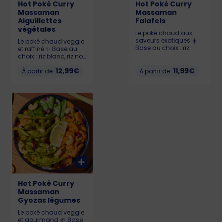
Hot Poké Curry
Hot Poké Curry
Massaman
Massaman
Aiguillettes
Falafels
végétales
Le poké chaud aux
saveurs exotiques ☀️
Le poké chaud veggie
Base au choix : riz
et raffiné ✨ Base au
blanc, riz noir ou
choix : riz blanc, riz noir
quinoa🍚. Falafels
ou quinoa🍚.
12,99€
croustillants, Carottes
11,99€
Aiguillettes végétales
À partir de
À partir de
rôties miel et thym,
fondantes by
Pois Gourmands, Noix
HappyVore, Carottes
de cajou, nappé d’une
rôties miel et thym,
sauce Massaman
Pois Gourmands, Noix
douce et crémeuse 😋
de cajou, le tout
LIL 537 kcal / MED 762
sublimé par une
kcal / BIG 1000 kcal
sauce Massaman
Allergènes : Gluten,
onctueuse et
sésame, fruits à
parfumée 🌸 LIL 521
coques
kcal / MED 704 kcal /
BIG 909 kcal
Allergènes : Soja,
sésame, fruits à
coques
Hot Poké Curry
Massaman
Gyozas légumes
Le poké chaud veggie
et gourmand 🌱 Base