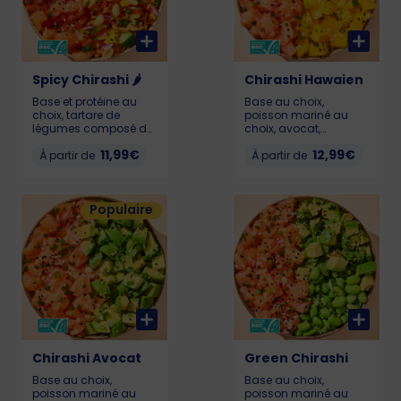
Spicy Chirashi 🌶️
Chirashi Hawaien
Base et protéine au
Base au choix,
choix, tartare de
poisson mariné au
légumes composé de
choix, avocat,
mangue, concombre,
mangue fraiche,
11,99€
12,99€
oignons rouges,
À partir de
cebette thaï, graines
À partir de
carottes, ciboulette
de sésame. Pour que
thaï et sésame.
votre poké reste frais et
(cacahuètes en
savoureux, il doit être
Populaire
option) La touche
consommé dans
finale, notre sauce
l’heure suivant l’achat.
spicy secrète. Dose de
Calories sur
🌶️modéré, tu peux y
pokawa.fr. Allergènes :
aller ! Pour que votre
poisson, gluten, soja,
poké reste frais et
sésame
savoureux, il doit être
consommé dans
l’heure suivant l’achat.
Liste des allergènes
sur pokawa.com ou
en caisse.
Chirashi Avocat
Green Chirashi
Base au choix,
Base au choix,
poisson mariné au
poisson mariné au