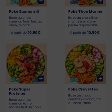
Poké Saumon 🥇
Poké Thon Mariné
Base au choix,
Base au choix, thon
saumon frais, fruit au
mariné issu d'une
choix, avocat,
pêche responsable
edamame, carotte,
respectant les
10,90€
10,90€
radis, concombre,
À partir de
ressources, fruit au
À partir de
chou rouge, graines
choix, radis,
de sésame et
concombre, carottes,
framboise. Pour que
avocat, edamame,
votre poké reste frais et
chou rouge, graines
savoureux, il doit être
de sésame et
consommé dans
framboise. Pour que
l’heure suivant l’achat.
votre poké reste frais et
(Saumon certifié ASC)
savoureux, il doit être
LIL : 409 kcal / MEDIUM :
consommé dans
624 kcal / BIG : 889
l’heure suivant l’achat.
kcal Allergènes :
(Thon labellisé MSC)
poisson, gluten, soja,
LIL: 372 kcal / MEDIUM :
sésame et sulfites
536 kcal / BIG : 781
kcal Allergènes :
Poké Super
poisson, gluten,
Poké Crevettes
sésame, soja et
Protéiné
Base au choix,
sulfites
crevettes, avocat, fruit
Base au choix,
au choix, radis,
saumon et thon
carotte, concombre,
mariné, fruit au choix,
chou rouge,
carotte, radis,