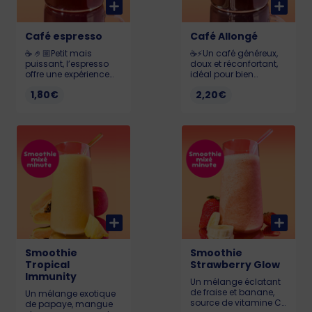
Café espresso
Café Allongé
☕️ 🤌🏼Petit mais
☕️⚡️Un café généreux,
puissant, l’espresso
doux et réconfortant,
offre une expérience
idéal pour bien
café corsée aux
commencer la journée
1,80€
2,20€
arômes profonds et
ou se détendre en
raffinés. 40ml
après-midi. 100ml
Smoothie
Smoothie
Tropical
Strawberry Glow
Immunity
Un mélange éclatant
de fraise et banane,
Un mélange exotique
source de vitamine C
de papaye, mangue