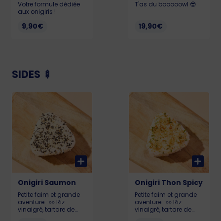
Votre formule dédiée
T'as du booooowl 😎
aux onigiris !
9,90€
19,90€
SIDES 🍢
Onigiri Saumon
Onigiri Thon Spicy
Petite faim et grande
Petite faim et grande
aventure… 👀 Riz
aventure… 👀 Riz
vinaigré, tartare de
vinaigré, tartare de
saumon, mangue,
thon épicé et sauce