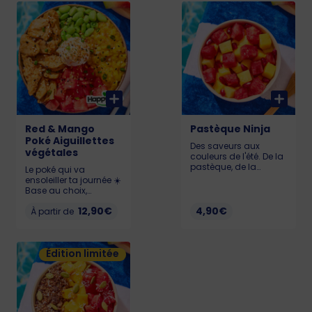
sésame, gluten, soja
Teriyaki. Allergènes :
KCAL : LIL : 567 - MED :
Gluten, soja, lait,
695 - BIG : 928
sésame KCAL : LIL :
487 - MED : 666 - BIG :
899
Red & Mango
Pastèque Ninja
Poké Aiguillettes
Des saveurs aux
végétales
couleurs de l'été. De la
pastèque, de la
Le poké qui va
mangue, de l’ananas
ensoleiller ta journée ☀️
et de la grenade pour
Base au choix,
une sacrée salade de
Pastèque 🍉, Chutney
fruits. Allergène :
12,90€
4,90€
de mangue 🥭,
À partir de
Sésame 74 kcal
Edamame, Cream
Cheese et Aiguillettes
Végétales Happy Vore
Édition limitée
délicieuses.
Allergènes : Gluten,
soja, lait, sésame
KCAL : LIL : 527 - MED :
694 - BIG : 938