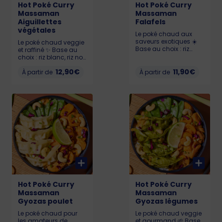
Hot Poké Curry
Hot Poké Curry
Massaman
Massaman
Aiguillettes
Falafels
végétales
Le poké chaud aux
saveurs exotiques ☀️
Le poké chaud veggie
Base au choix : riz
et raffiné ✨ Base au
blanc, riz noir ou
choix : riz blanc, riz noir
quinoa🍚. Falafels
ou quinoa🍚.
12,90€
croustillants, Carottes
11,90€
Aiguillettes végétales
À partir de
À partir de
rôties miel et thym,
fondantes by
Pois Gourmands, Noix
HappyVore, Carottes
de cajou, nappé d’une
rôties miel et thym,
sauce Massaman
Pois Gourmands, Noix
douce et crémeuse 😋
de cajou, le tout
LIL 537 kcal / MED 762
sublimé par une
kcal / BIG 1000 kcal
sauce Massaman
Allergènes : Gluten,
onctueuse et
sésame, fruits à
parfumée 🌸 LIL 521
coques
kcal / MED 704 kcal /
BIG 909 kcal
Allergènes : Soja,
sésame, fruits à
coques
Hot Poké Curry
Hot Poké Curry
Massaman
Massaman
Gyozas poulet
Gyozas légumes
Le poké chaud pour
Le poké chaud veggie
les amateurs de
et gourmand 🌱 Base