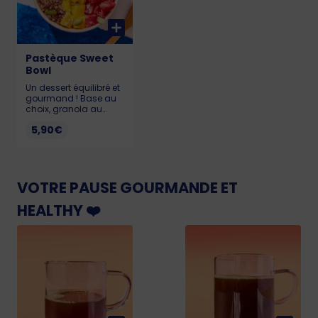
Pastèque Sweet
Bowl
Un dessert équilibré et
gourmand ! Base au
choix, granola au
chocolat, graines de
5,90€
courge, coco rapée et
pastèque. Allergènes :
Soja, lait, gluten,
sésame, sulfites, fruits
à la coque KCAL :
VOTRE PAUSE GOURMANDE ET
Alpro : 238 - Skyr : 216 -
Pudding : 418
HEALTHY ❤️