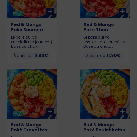
Red & Mango
Red & Mango
Poké Saumon
Poké Thon
Le poké qui va
Le poké qui va
ensoleiller ta journée ☀️
ensoleiller ta journée ☀️
Base au choix,
Base au choix,
Pastèque 🍉, Chutney
Pastèque 🍉, Chutney
11,90€
11,90€
de mangue 🥭,
À partir de
de mangue 🥭,
À partir de
Edamame, Cream
Edamame, Cream
Cheese et Saumon
Cheese et Thon
(Saumon certifié ASC)
(labellisé MSC)
Allergènes : Poisson,
Allergènes : Poisson,
gluten, soja, lait,
gluten, soja, lait,
sésame KCAL : LIL :
sésame, sulfites KCAL
526 - MED : 719 - BIG :
: LIL : 503 - MED : 673 -
990
BIG : 922
Red & Mango
Red & Mango
Poké Crevettes
Poké Poulet katsu