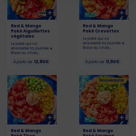
574 - MED : 768 - BIG :
1041
Red & Mango
Red & Mango
Poké Aiguillettes
Poké Crevettes
végétales
Le poké qui va
ensoleiller ta journée ☀️
Le poké qui va
Base au choix,
ensoleiller ta journée ☀️
Pastèque 🍉, Chutney
Base au choix,
de mangue 🥭,
Pastèque 🍉, Chutney
12,90€
Edamame, Cream
11,90€
de mangue 🥭,
À partir de
À partir de
Cheese et Crevettes
Edamame, Cream
(labellisé ASC).
Cheese et Aiguillettes
Allergènes : Crustacés,
Végétales Happy Vore
gluten, soja, lait,
Nouveauté
délicieuses.
sésame KCAL : LIL : 532
Allergènes : Gluten,
- MED : 633 - BIG : 844
soja, lait, sésame
KCAL : LIL : 527 - MED :
694 - BIG : 938
Red & Mango
Red & Mango
Poké Thon
Poké Saumon