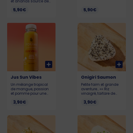
🍓✨ Un smoothie mixé
et ananas source de
minute avec du jus de
vitamine C, qui
5,90€
pomme. 45cl
5,90€
contribue au
fonctionnement
normal du système
immunitaire 🍍⚡️
Smoothie mixé minute
avec du jus de
pomme. 45cl
Jus Sun Vibes
Onigiri Saumon
Un mélange tropical
Petite faim et grande
de mangue, passion
aventure… 👀 Riz
et pomme pour une
vinaigré, tartare de
escapade ensoleillée
saumon, mangue,
3,90€
3,90€
☀️🌴 25cl
coulis de mangue,
ciboulette thaï et
sésame blanc & noir.
Notre onigiri t’emmène
au coeur de la
tradition japonaise
avec la touche