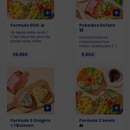
Formule DUO 🤝
Poka Box Enfant
🎒
Un repas entre amis ?
C'est deux fois plus de
Une box faite sur
plaisir avec notre
mesure pour nos
formule DUO ! ✌🏼
minis-aventuriers (-12
ans) ! 🔎 Nous avons
29,99€
9,90€
trouvé la formule
parfaite pour les
régaler, au menu : un
Mini Poké au poulet,
une boisson et un
dessert + une surprise
! Allergènes : Soja,
gluten, sésame et
sulfites
Formule 2 Onigiris
Formule 2 bowls
+ 1 Boisson
👥