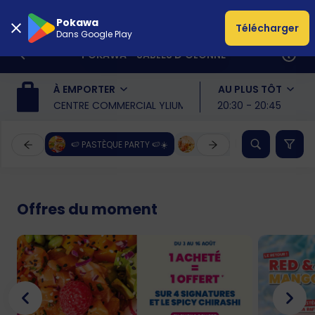
Pokawa
Télécharger
Dans Google Play
POKAWA - SABLES D'OLONNE
À EMPORTER
AU PLUS TÔT
CENTRE COMMERCIAL YLIUM, 85100, Les Sables-d'Olon
20:30 - 20:45
🍉 PASTÈQUE PARTY 🍉☀️
VOTRE PAUSE GOURMANDE E
Offres du moment