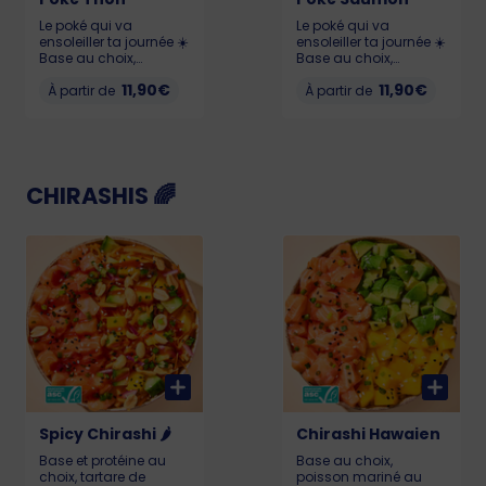
Le poké qui va
Le poké qui va
ensoleiller ta journée ☀️
ensoleiller ta journée ☀️
Base au choix,
Base au choix,
Pastèque 🍉, Chutney
Pastèque 🍉, Chutney
11,90€
11,90€
de mangue 🥭,
À partir de
de mangue 🥭,
À partir de
Edamame, Cream
Edamame, Cream
Cheese et Thon
Cheese et Saumon
(labellisé MSC)
(Saumon certifié ASC)
Allergènes : Poisson,
Allergènes : Poisson,
gluten, soja, lait,
gluten, soja, lait,
sésame, sulfites KCAL
sésame KCAL : LIL :
CHIRASHIS 🌈
: LIL : 503 - MED : 673 -
526 - MED : 719 - BIG :
BIG : 922
990
Spicy Chirashi 🌶️
Chirashi Hawaien
Base et protéine au
Base au choix,
choix, tartare de
poisson mariné au