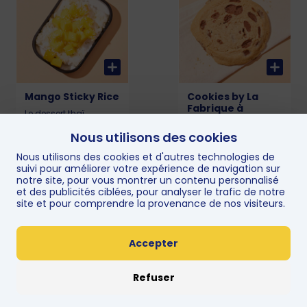
Mango Sticky Rice
Cookies by La
Fabrique à
Le dessert thaï
Cookies
gourmand et frais ✨
Riz gluant fondant,
Nous utilisons des cookies
Un cookie au beurre
nappé de lait de coco
français pour une
onctueux et
Nous utilisons des cookies et d'autres technologies de
texture sablée et
accompagné de
suivi pour améliorer votre expérience de navigation sur
fondante : chocolat
mangue fraîche et
5,50€
2,90€
au lait. Cookie
notre site, pour vous montrer un contenu personnalisé
juteuse. Un mélange
chocolat au lait : 374
et des publicités ciblées, pour analyser le trafic de notre
doux, crémeux et fruité
kcal. Allergènes oeuf,
site et pour comprendre la provenance de nos visiteurs.
pour finir en beauté 😋
gluten, lait, soja, fruits
266 kcal Allergène :
à coques.
Sulfites
Accepter
Refuser