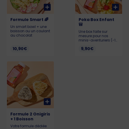
Formule Smart 🌈
Poka Box Enfant
🎒
Un smart bowl + une
boisson ou un coulant
Une box faite sur
au chocolat
mesure pour nos
minis-aventuriers (-12
ans) ! 🔎 Nous avons
10,90€
9,90€
trouvé la formule
parfaite pour les
régaler, au menu : un
Mini Poké au poulet,
une boisson et un
dessert + une surprise
! Allergènes : Soja,
gluten, sésame et
sulfites
Formule 2 Onigiris
+ 1 Boisson
Votre formule dédiée