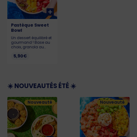
Pastèque Sweet
Bowl
Un dessert équilibré et
gourmand ! Base au
choix, granola au
chocolat, graines de
5,90€
courge, coco rapée et
pastèque. Allergènes :
Soja, lait, gluten,
sésame, sulfites, fruits
à la coque KCAL :
Alpro : 238 - Skyr : 216 -
Pudding : 418
☀️ NOUVEAUTÉS ÉTÉ ☀️
Nouveauté
Nouveauté