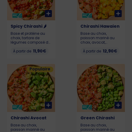
Spicy Chirashi 🌶️
Chirashi Hawaien
Base et protéine au
Base au choix,
choix, tartare de
poisson mariné au
légumes composé de
choix, avocat,
mangue, concombre,
mangue fraiche,
11,90€
12,90€
oignons rouges,
À partir de
cebette thaï, graines
À partir de
carottes, ciboulette
de sésame. Pour que
thaï et sésame.
votre poké reste frais et
(cacahuètes en
savoureux, il doit être
Populaire
option) La touche
consommé dans
finale, notre sauce
l’heure suivant l’achat.
spicy secrète. Dose de
Calories sur
🌶️modéré, tu peux y
pokawa.fr. Allergènes :
aller ! Pour que votre
poisson, gluten, soja,
poké reste frais et
sésame
savoureux, il doit être
consommé dans
l’heure suivant l’achat.
Liste des allergènes
sur pokawa.com ou
en caisse.
Chirashi Avocat
Green Chirashi
Base au choix,
Base au choix,
poisson mariné au
poisson mariné au