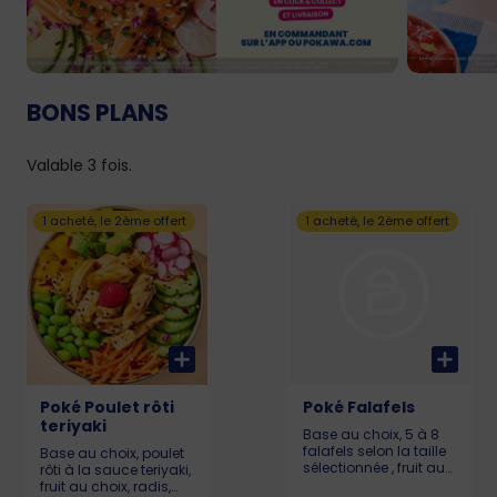
BONS PLANS
Valable 3 fois.
1 acheté, le 2ème offert
1 acheté, le 2ème offert
Poké Poulet rôti
Poké Falafels
teriyaki
Base au choix, 5 à 8
falafels selon la taille
Base au choix, poulet
sélectionnée , fruit au
rôti à la sauce teriyaki,
choix, radis,
fruit au choix, radis,