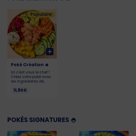
Populaire
Poké Création 🔥
Ici c'est vous le chef !
Créez votre poké avec
les ingrédients de
votre choix : tu as plus
11,90€
d'1 millions de
possibilités ! Pour que
votre poké reste frais et
savoureux, il doit être
consommé dans
l’heure suivant l’achat.
Pour consulter la liste
POKÉS SIGNATURES 🍚
des allergènes de nos
produits, merci de
vous tourner vers notre
personnel.