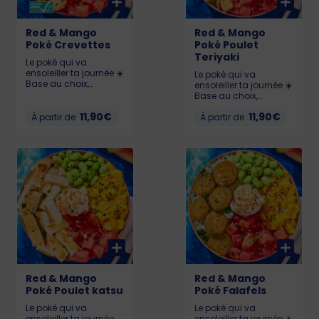
Red & Mango
Red & Mango
Poké Crevettes
Poké Poulet
Teriyaki
Le poké qui va
ensoleiller ta journée ☀️
Le poké qui va
Base au choix,
ensoleiller ta journée ☀️
Pastèque 🍉, Chutney
Base au choix,
de mangue 🥭,
Pastèque 🍉, Chutney
Edamame, Cream
11,90€
11,90€
À partir de
de mangue 🥭,
À partir de
Cheese et Crevettes
Edamame, Cream
(labellisé ASC).
Cheese et Poulet
Allergènes : Crustacés,
Teriyaki. Allergènes :
gluten, soja, lait,
Gluten, soja, lait,
sésame KCAL : LIL : 532
sésame KCAL : LIL :
- MED : 633 - BIG : 844
487 - MED : 666 - BIG :
899
Red & Mango
Red & Mango
Poké Poulet katsu
Poké Falafels
Le poké qui va
Le poké qui va
ensoleiller ta journée.
ensoleiller ta journée ☀️