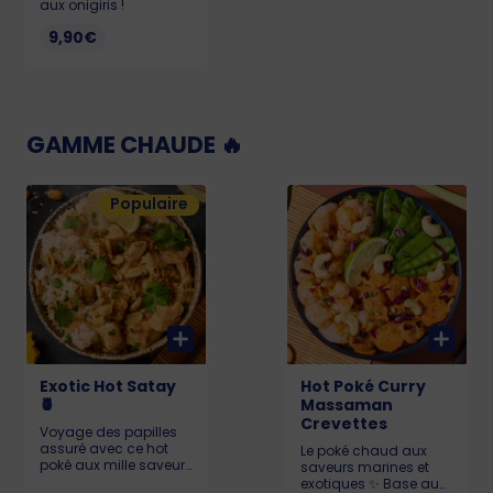
aux onigiris !
9,90€
GAMME CHAUDE 🔥
Populaire
Exotic Hot Satay
Hot Poké Curry
🍍
Massaman
Crevettes
Voyage des papilles
assuré avec ce hot
Le poké chaud aux
poké aux mille saveurs
saveurs marines et
😋. Taille et base au
exotiques ✨ Base au