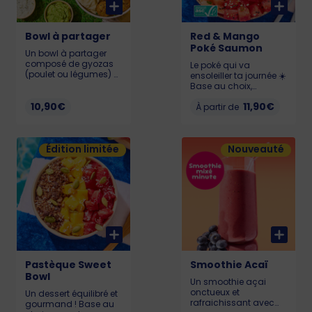
Bowl à partager
Red & Mango
Poké Saumon
Un bowl à partager
composé de gyozas
Le poké qui va
(poulet ou légumes) et
ensoleiller ta journée ☀️
falafels savoureux
Base au choix,
accompagnés de
Pastèque 🍉, Chutney
sauces gourmandes
10,90€
11,90€
de mangue 🥭,
À partir de
pour un moment
Edamame, Cream
convivial et plein de
Cheese et Saumon
saveurs. Allergènes :
(Saumon certifié ASC)
Gluten, soja, sésame
Édition limitée
Nouveauté
Allergènes : Poisson,
753 kcal
gluten, soja, lait,
sésame KCAL : LIL :
526 - MED : 719 - BIG :
990
Pastèque Sweet
Smoothie Acaï
Bowl
Un smoothie açai
onctueux et
Un dessert équilibré et
rafraichissant avec
gourmand ! Base au