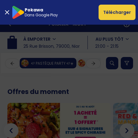
Pokawa
Télécharger
Dans Google Play
POKAWA - NIORT
À EMPORTER
AU PLUS TÔT
25 Rue Brisson, 79000, Niort
21:00 - 21:15
🍉 PASTÈQUE PARTY 🍉☀️
☀️ NOUVEAUTÉS ÉTÉ ☀️
Offres du moment