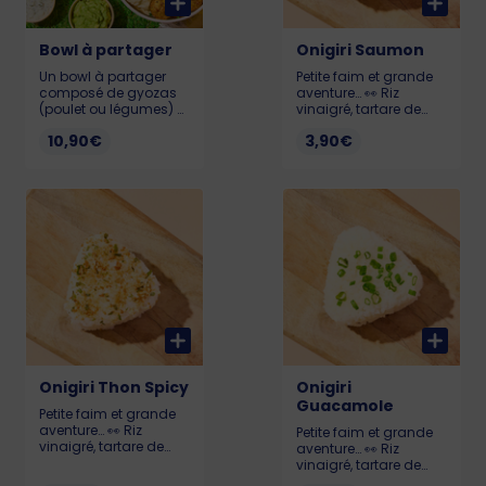
Bowl à partager
Onigiri Saumon
Un bowl à partager
Petite faim et grande
composé de gyozas
aventure… 👀 Riz
(poulet ou légumes) et
vinaigré, tartare de
falafels savoureux
saumon, mangue,
10,90€
3,90€
accompagnés de
coulis de mangue,
sauces gourmandes
ciboulette thaï et
pour un moment
sésame blanc & noir.
convivial et plein de
Notre onigiri t’emmène
saveurs. Allergènes :
au coeur de la
Gluten, soja, sésame
tradition japonaise
753 kcal
avec la touche
Pokawa ! (Saumon
labellisé ASC) 207
kcal Allergènes :
Poisson, gluten, soja,
sésame
Onigiri Thon Spicy
Onigiri
Guacamole
Petite faim et grande
aventure… 👀 Riz
Petite faim et grande
vinaigré, tartare de
aventure… 👀 Riz
thon épicé et sauce
vinaigré, tartare de
gochujang. Notre
guacamole, grenade