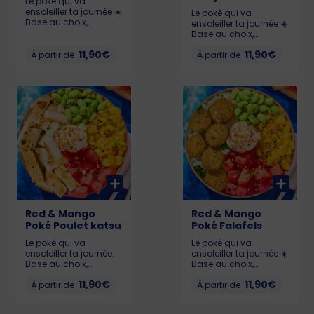
Le poké qui va
ensoleiller ta journée ☀️
Le poké qui va
Base au choix,
ensoleiller ta journée ☀️
Pastèque 🍉, Chutney
Base au choix,
de mangue 🥭,
Pastèque 🍉, Chutney
Edamame, Cream
11,90€
11,90€
À partir de
de mangue 🥭,
À partir de
Cheese et Crevettes
Edamame, Cream
(labellisé ASC).
Cheese et Poulet
Allergènes : Crustacés,
Teriyaki. Allergènes :
gluten, soja, lait,
Gluten, soja, lait,
sésame KCAL : LIL : 532
sésame KCAL : LIL :
- MED : 633 - BIG : 844
487 - MED : 666 - BIG :
899
Red & Mango
Red & Mango
Poké Poulet katsu
Poké Falafels
Le poké qui va
Le poké qui va
ensoleiller ta journée.
ensoleiller ta journée ☀️
Base au choix,
Base au choix,
Pastèque, Chutney de
Pastèque 🍉, Chutney
11,90€
11,90€
mangue, Edamame,
À partir de
de mangue 🥭,
À partir de
Cream Cheese et Le
Edamame, Cream
poké qui va ensoleiller
Cheese et Falafels