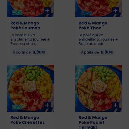
Red & Mango
Red & Mango
Poké Saumon
Poké Thon
Le poké qui va
Le poké qui va
ensoleiller ta journée ☀️
ensoleiller ta journée ☀️
Base au choix,
Base au choix,
Pastèque 🍉, Chutney
Pastèque 🍉, Chutney
11,90€
11,90€
de mangue 🥭,
À partir de
de mangue 🥭,
À partir de
Edamame, Cream
Edamame, Cream
Cheese et Saumon
Cheese et Thon
(Saumon certifié ASC)
(labellisé MSC)
Allergènes : Poisson,
Allergènes : Poisson,
gluten, soja, lait,
gluten, soja, lait,
sésame KCAL : LIL :
sésame, sulfites KCAL
526 - MED : 719 - BIG :
: LIL : 503 - MED : 673 -
990
BIG : 922
Red & Mango
Red & Mango
Poké Crevettes
Poké Poulet
Teriyaki