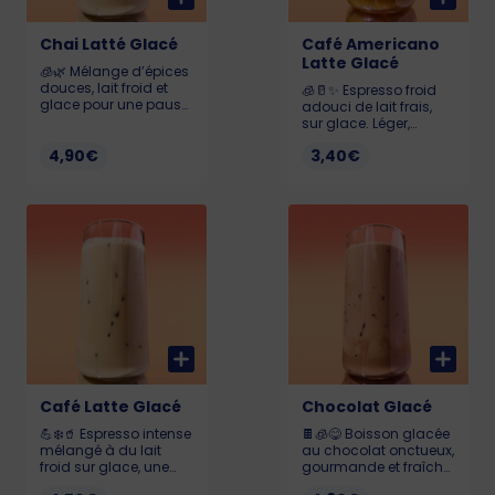
Chai Latté Glacé
Café Americano
Latte Glacé
🧊🌿 Mélange d’épices
douces, lait froid et
🧊🥛✨ Espresso froid
glace pour une pause
adouci de lait frais,
originale et
sur glace. Léger,
rafraîchissante pleine
rafraîchissant et plein
de saveurs. 426ml.
4,90€
3,40€
de caractère. 425ml.
Café Latte Glacé
Chocolat Glacé
💪❄️🥤 Espresso intense
🍫🧊😋 Boisson glacée
mélangé à du lait
au chocolat onctueux,
froid sur glace, une
gourmande et fraîche,
boisson lactée et
parfaite pour les