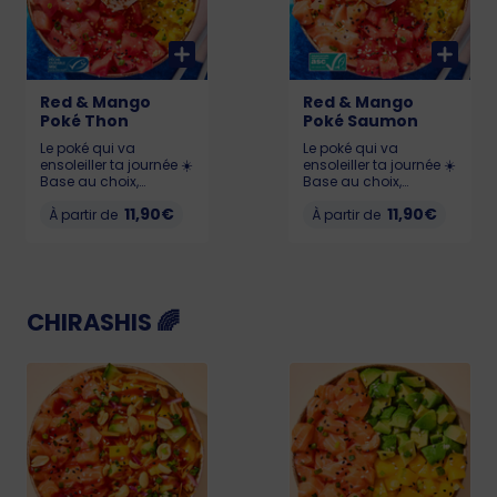
Red & Mango
Red & Mango
Poké Thon
Poké Saumon
Le poké qui va
Le poké qui va
ensoleiller ta journée ☀️
ensoleiller ta journée ☀️
Base au choix,
Base au choix,
Pastèque 🍉, Chutney
Pastèque 🍉, Chutney
11,90€
11,90€
de mangue 🥭,
À partir de
de mangue 🥭,
À partir de
Edamame, Cream
Edamame, Cream
Cheese et Thon
Cheese et Saumon
(labellisé MSC)
(Saumon certifié ASC)
Allergènes : Poisson,
Allergènes : Poisson,
gluten, soja, lait,
gluten, soja, lait,
sésame, sulfites KCAL
sésame KCAL : LIL :
CHIRASHIS 🌈
: LIL : 503 - MED : 673 -
526 - MED : 719 - BIG :
BIG : 922
990