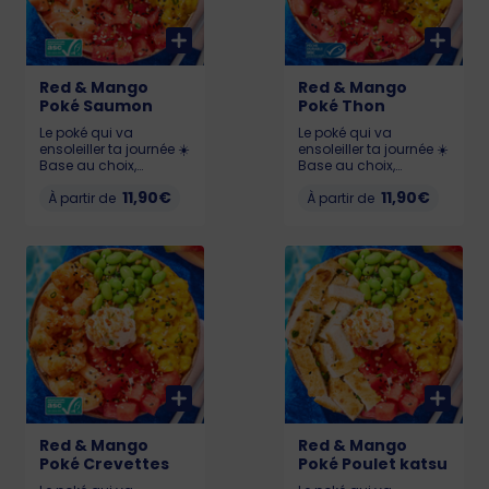
Red & Mango
Red & Mango
Poké Saumon
Poké Thon
Le poké qui va
Le poké qui va
ensoleiller ta journée ☀️
ensoleiller ta journée ☀️
Base au choix,
Base au choix,
Pastèque 🍉, Chutney
Pastèque 🍉, Chutney
11,90€
11,90€
de mangue 🥭,
À partir de
de mangue 🥭,
À partir de
Edamame, Cream
Edamame, Cream
Cheese et Saumon
Cheese et Thon
(Saumon certifié ASC)
(labellisé MSC)
Allergènes : Poisson,
Allergènes : Poisson,
gluten, soja, lait,
gluten, soja, lait,
sésame KCAL : LIL :
sésame, sulfites KCAL
526 - MED : 719 - BIG :
: LIL : 503 - MED : 673 -
990
BIG : 922
Red & Mango
Red & Mango
Poké Crevettes
Poké Poulet katsu