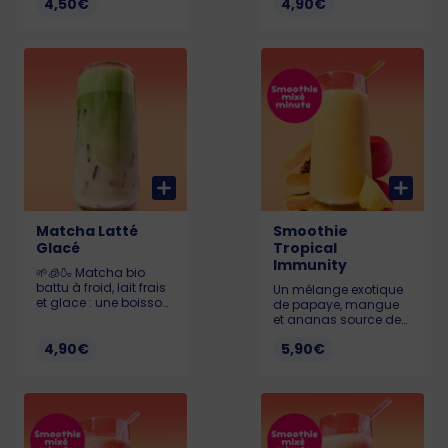
4,50€
4,90€
revigorante. 425ml.
amateurs de
douceurs
chocolatées. 441ml.
Matcha Latté
Smoothie
Glacé
Tropical
Immunity
🌱🧊🍶 Matcha bio
battu à froid, lait frais
Un mélange exotique
et glace : une boisson
de papaye, mangue
végétale, saine et ultra
et ananas source de
rafraîchissante.
vitamine C, qui
426ml.
4,90€
5,90€
contribue au
fonctionnement
normal du système
immunitaire 🍍⚡️
Smoothie mixé minute
avec du jus de
pomme. 45cl