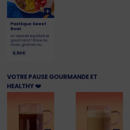
Pastèque Sweet
Bowl
Un dessert équilibré et
gourmand ! Base au
choix, granola au
chocolat, graines de
5,90€
courge, coco rapée et
pastèque. Allergènes :
Soja, lait, gluten,
sésame, sulfites, fruits
à la coque KCAL :
VOTRE PAUSE GOURMANDE ET
Alpro : 238 - Skyr : 216 -
Pudding : 418
HEALTHY ❤️