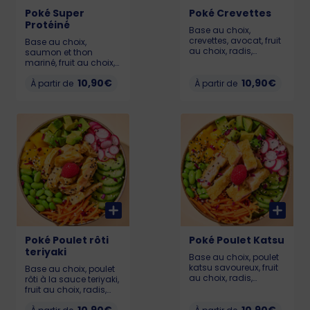
kcal Allergènes :
Poké Super
poisson, gluten,
Poké Crevettes
sésame, soja et
Protéiné
Base au choix,
sulfites
crevettes, avocat, fruit
Base au choix,
au choix, radis,
saumon et thon
carotte, concombre,
mariné, fruit au choix,
chou rouge,
carotte, radis,
10,90€
edamame, graines de
10,90€
concombre, chou
À partir de
À partir de
sésame et framboise.
rouge, avocat,
*Notre poké le moins
edamame, graines de
calorique Pour que
sésame et framboise.
votre poké reste frais et
Pour que votre poké
savoureux, il doit être
reste frais et
consommé dans
savoureux, il doit être
l’heure suivant l’achat.
consommé dans
(Crevettes labellisées
l’heure suivant l’achat.
ASC) LIL: 362 kcal /
LIL : 395 kcal / MEDIUM
MEDIUM : 521 kcal / BIG
: 610 kcal / BIG : 813
: 729 kcal Allergènes :
kcal Allergènes :
gluten, crustacés,
poisson, soja, gluten,
soja, sésame et
sésame et sulfites
sulfites
Poké Poulet rôti
Poké Poulet Katsu
teriyaki
Base au choix, poulet
katsu savoureux, fruit
Base au choix, poulet
au choix, radis,
rôti à la sauce teriyaki,
carottes, concombre,
fruit au choix, radis,
avocat, edamame,
concombre, carottes,
graines de sésame,