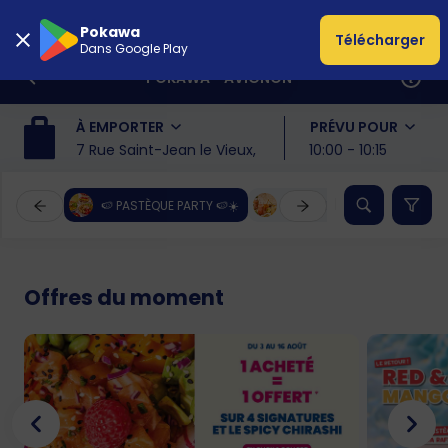
Pokawa
Télécharger
Dans Google Play
POKAWA - AVIGNON
À EMPORTER
PRÉVU POUR
7 Rue Saint-Jean le Vieux, 84000, Avignon
10:00 - 10:15
🍉 PASTÈQUE PARTY 🍉☀️
VOTRE PAUSE GOURMANDE E
Offres du moment