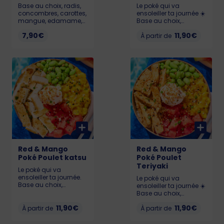
Base au choix, radis,
Le poké qui va
concombres, carottes,
ensoleiller ta journée ☀️
mangue, edamame,
Base au choix,
grenade et pour finir
Pastèque 🍉, Chutney
7,90€
11,90€
une boule gourmande
de mangue 🥭,
À partir de
au choix ! Pour que
Edamame, Cream
votre poké reste frais et
Cheese et Falafels
savoureux, il doit être
Allergènes : Lait,
consommé dans
sésame, gluten, soja
l’heure suivant l’achat.
KCAL : LIL : 567 - MED :
Allergènes : Soja,
695 - BIG : 928
sésame, gluten.
Red & Mango
Red & Mango
Poké Poulet katsu
Poké Poulet
Teriyaki
Le poké qui va
ensoleiller ta journée.
Le poké qui va
Base au choix,
ensoleiller ta journée ☀️
Pastèque, Chutney de
Base au choix,
mangue, Edamame,
Pastèque 🍉, Chutney
Cream Cheese et Le
11,90€
11,90€
À partir de
de mangue 🥭,
À partir de
poké qui va ensoleiller
Edamame, Cream
ta journée ☀️ Base au
Cheese et Poulet