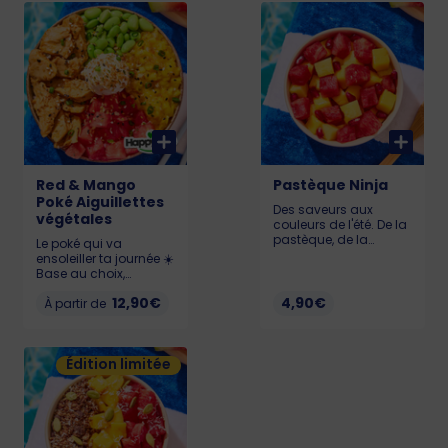
sésame, gluten, soja
Teriyaki. Allergènes :
KCAL : LIL : 567 - MED :
Gluten, soja, lait,
695 - BIG : 928
sésame KCAL : LIL :
487 - MED : 666 - BIG :
899
Red & Mango
Pastèque Ninja
Poké Aiguillettes
Des saveurs aux
végétales
couleurs de l'été. De la
pastèque, de la
Le poké qui va
mangue, de l’ananas
ensoleiller ta journée ☀️
et de la grenade pour
Base au choix,
une sacrée salade de
Pastèque 🍉, Chutney
fruits. Allergène :
12,90€
4,90€
de mangue 🥭,
À partir de
Sésame 74 kcal
Edamame, Cream
Cheese et Aiguillettes
Végétales Happy Vore
Édition limitée
délicieuses.
Allergènes : Gluten,
soja, lait, sésame
KCAL : LIL : 527 - MED :
694 - BIG : 938