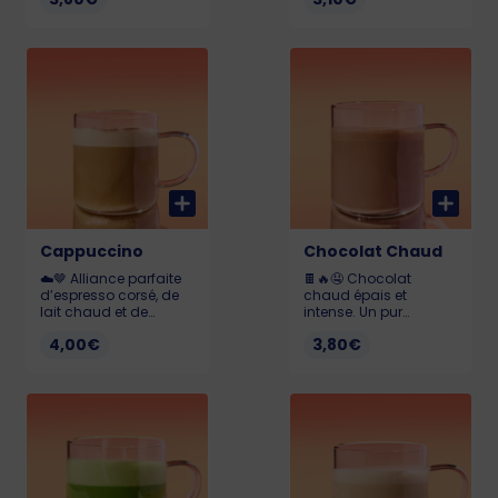
pour les amateurs de
savourer. 205ml
douceur. 175ml.
Allergène : Gluten
Allergène : Gluten
Cappuccino
Chocolat Chaud
☁️🤎 Alliance parfaite
🍫🔥🤤 Chocolat
d’espresso corsé, de
chaud épais et
lait chaud et de
intense. Un pur
mousse légère pour
moment de
4,00€
3,80€
un nuage de douceur.
gourmandise.
160ml. Allergène :
Monbana 220ml
Gluten
Allergène : Gluten