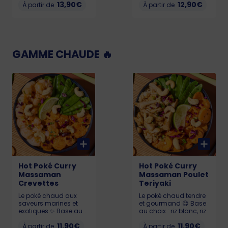
13,90€
12,90€
sésame. Pour que
À partir de
sésame et cébette
À partir de
votre poké reste frais et
thaï. Pour que votre
savoureux, il doit être
poké reste frais et
consommé dans
savoureux, il doit être
l’heure suivant l’achat.
consommé dans
Calories sur
l’heure suivant l’achat.
pokawa.fr. Allergènes :
Calories sur
GAMME CHAUDE 🔥
poisson, gluten, soja,
pokawa.fr. Allergènes
sésame
: poisson, gluten, soja,
sésame
Hot Poké Curry
Hot Poké Curry
Massaman
Massaman Poulet
Crevettes
Teriyaki
Le poké chaud aux
Le poké chaud tendre
saveurs marines et
et gourmand 😋 Base
exotiques ✨ Base au
au choix : riz blanc, riz
choix : riz blanc, riz noir
noir ou quinoa🍚.
11,90€
11,90€
ou quinoa🍚. Crevettes
À partir de
Poulet teriyaki fondant,
À partir de