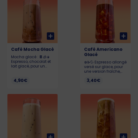
Café Mocha Glacé
Café Americano
Glacé
Mocha glacé : 🍫🧊☀️
Espresso, chocolat et
❄️☕️💦 Espresso allongé
lait glacé, pour un
versé sur glace, pour
café frais et ultra
une version fraîche,
gourmand à savourer
légère et désaltérante
par temps chaud.
4,90€
3,40€
de votre café favori.
446ml.
380ml.