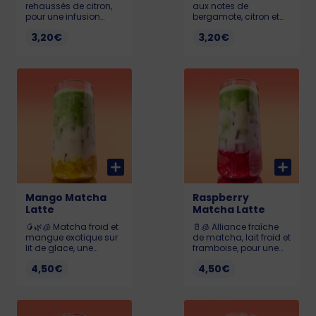
rehaussés de citron,
aux notes de
pour une infusion
bergamote, citron et
fraîche, légère et
fleur d’oranger,
3,20€
3,20€
détoxifiante. 0 Kcal
élégant et intemporel.
0 Kcal
Mango Matcha
Raspberry
Latte
Matcha Latte
🥭🌿🧊 Matcha froid et
🥛🧊 Alliance fraîche
mangue exotique sur
de matcha, lait froid et
lit de glace, une
framboise, pour une
explosion de fraîcheur
boisson douce, fruitée
4,50€
4,50€
tropicale.
et vitaminée.