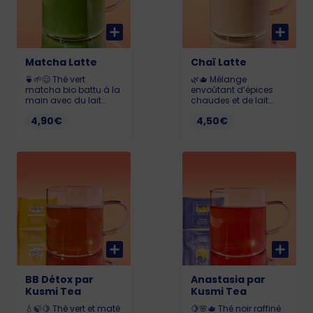
Matcha Latte
Chaï Latte
🍵🌱😌 Thé vert
🌿🫖 Mélange
matcha bio battu à la
envoûtant d’épices
main avec du lait
chaudes et de lait
chaud pour une
crémeux, pour une
4,90€
4,50€
boisson douce,
évasion sensorielle
végétale et apaisante.
aux saveurs indiennes
193ml. Allergène :
à base de thé noir et
Gluten
d’épices aromatiques.
193ml. Allergène :
Gluten
BB Détox par
Anastasia par
Kusmi Tea
Kusmi Tea
💧🍃🍋 Thé vert et maté
🍋🌸🫖 Thé noir raffiné