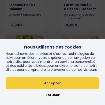
Formule Poké +
Formule Poké +
Boisson
Boisson + Dessert
Un poké + une boisson
Un poké + une boisson
+ un dessert
12,90€
15,90€
Nous utilisons des cookies
Nous utilisons des cookies et d'autres technologies de
suivi pour améliorer votre expérience de navigation sur
notre site, pour vous montrer un contenu personnalisé
et des publicités ciblées, pour analyser le trafic de notre
site et pour comprendre la provenance de nos visiteurs.
Formule Poké +
Formule Smart 🌈
Side
Accepter
Un smart bowl + une
boisson ou un coulant
Un poké + un side
au chocolat
Refuser
13,90€
10,90€