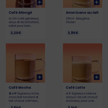
Café Allongé
Americano au lait
☕️⚡️Un café généreux,
215ml Allergène :
doux et réconfortant,
Gluten
idéal pour bien
commencer la journée
2,20€
2,90€
ou se détendre en
après-midi. 100ml
Café Mocha
Café Latte
🍫☕️🤎 Espresso riche,
☕️🥛️ Espresso intense
chocolat fondant et
adouci de lait chaud
lait chaud crémeux
onctueux, pour une
pour une boisson
boisson crémeuse et
3,80€
3,10€
gourmande, parfaite
réconfortante à